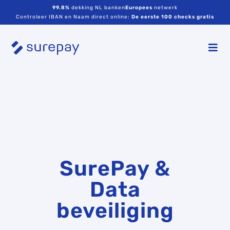
99.8%
dekking NL banken
Europees
netwerk
Controleer IBAN en Naam direct online:
De eerste 100 checks gratis
SurePay &
Data
beveiliging