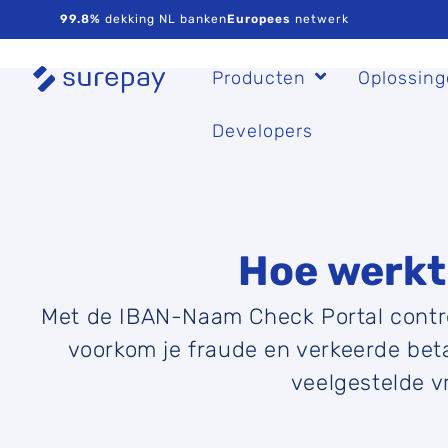
99.8%
dekking NL banken
Europees
netwerk
Producten
Oplossin
Developers
Hoe werkt
Met de IBAN-Naam Check Portal contro
voorkom je fraude en verkeerde beta
veelgestelde v