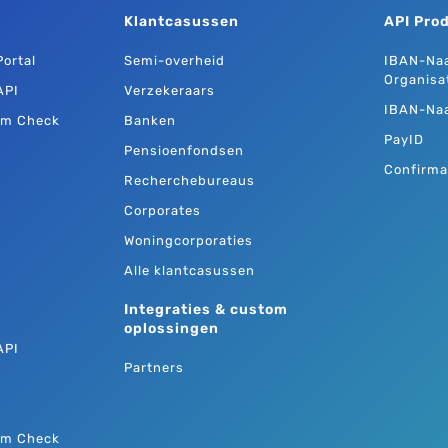
Klantcasussen
API Pro
ortal
Semi-overheid
IBAN-Na
Organisa
API
Verzekeraars
IBAN-Na
am Check
Banken
PayID
Pensioenfondsen
Confirma
Recherchebureaus
Corporates
Woningcorporaties
Alle klantcasussen
Integraties & custom
oplossingen
API
Partners
am Check