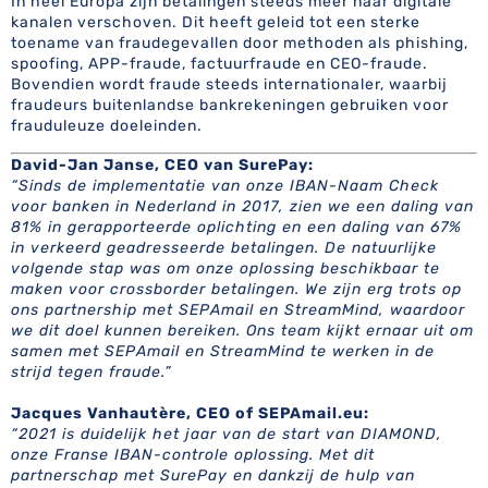
In heel Europa zijn betalingen steeds meer naar digitale
kanalen verschoven. Dit heeft geleid tot een sterke
toename van fraudegevallen door methoden als phishing,
spoofing, APP-fraude, factuurfraude en CEO-fraude.
Bovendien wordt fraude steeds internationaler, waarbij
fraudeurs buitenlandse bankrekeningen gebruiken voor
frauduleuze doeleinden.
David-Jan Janse,
CEO van SurePay:
​​
“Sinds de implementatie van onze IBAN-Naam Check
voor banken in Nederland in 2017, zien we een daling van
81% in gerapporteerde oplichting en een daling van 67%
in verkeerd geadresseerde betalingen. De natuurlijke
volgende stap was om onze oplossing beschikbaar te
maken voor crossborder betalingen. We zijn erg trots op
ons partnership met SEPAmail en StreamMind, waardoor
we dit doel kunnen bereiken. Ons team kijkt ernaar uit om
samen met SEPAmail en StreamMind te werken in de
strijd tegen fraude.”
Jacques Vanhautère,
CEO of SEPAmail.eu:
“2021 is duidelijk het jaar van de start van DIAMOND,
onze Franse IBAN-controle oplossing. Met dit
partnerschap met SurePay en dankzij de hulp van