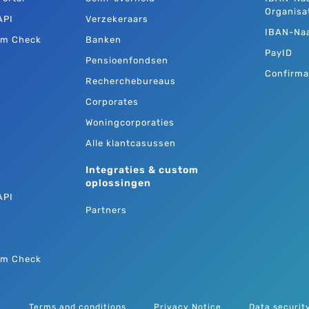
Organisa
API
Verzekeraars
IBAN-Na
am Check
Banken
PayID
Pensioenfondsen
Confirma
Recherchebureaus
Corporates
Woningcorporaties
Alle klantcasussen
Integraties & custom
oplossingen
API
Partners
am Check
Terms and conditions
Privacy Notice
Data securit