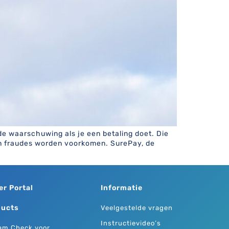
de waarschuwing als je een betaling doet. Die
en fraudes worden voorkomen. SurePay, de
er Portal
Informatie
ducts
Veelgestelde vragen
Instructievideo’s
am Check voor