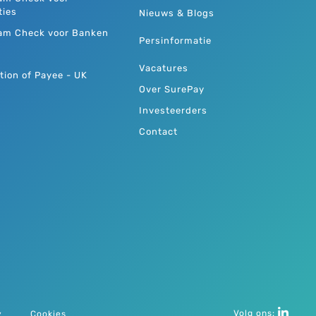
ties
Nieuws & Blogs
am Check voor Banken
Persinformatie
Vacatures
tion of Payee - UK
Over SurePay
Investeerders
Contact
Volg ons:
y
Cookies