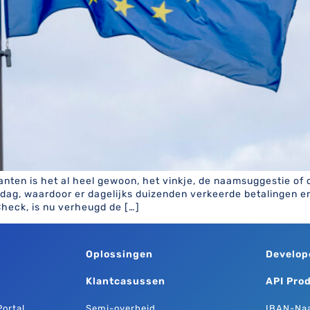
anten is het al heel gewoon, het vinkje, de naamsuggestie of 
dag, waardoor er dagelijks duizenden verkeerde betalingen 
heck, is nu verheugd de […]
Oplossingen
Develop
Klantcasussen
API Pro
ortal
Semi-overheid
IBAN-Na