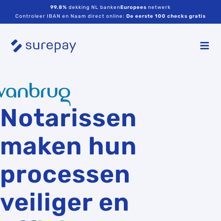
99.8%
dekking NL banken
Europees
netwerk
Controleer IBAN en Naam direct online:
De eerste 100 checks gratis
Notarissen
maken hun
processen
veiliger en