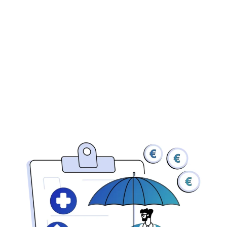
Ontdek het belang van de
IBAN-naam Check in het
voorkomen van fouten en
fraude.
Plan een demo
Lees klantcasus