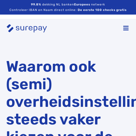
99.8%
dekking NL banken
Europees
netwerk
Controleer IBAN en Naam direct online:
De eerste 100 checks gratis
Waarom ook
(semi)
overheidsinstell
steeds vaker